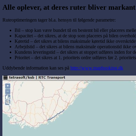
Alle oplever, at deres ruter bliver markant
Ruteoptimeringen tager bl.a. hensyn til følgende parametre:
Bil – stop kan være bundet til en bestemt bil eller placeres melle
Kapacitet – det sikres, at de stop som placeres på bilen overhold
Køretid – det sikres at bilens maksimale køretid ikke overskride
Arbejdstid – det sikres at bilens maksimale operationstid ikke o
Kundens leveringstid – det sikres at stoppet udføres inden for d
Prioritet – det sikres at 1. prioritets ordre udføres før 2. prioritet
Uddybende information kan ses på
http://www.mapbooking.dk