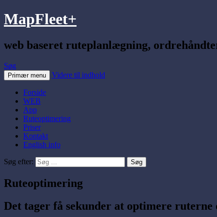
MapFleet+
web baseret ruteplanlægning, ordrehåndte
Søg
Videre til indhold
Primær menu
Forside
WEB
App
Ruteoptimering
Priser
Kontakt
English info
Søg efter:
Ruteoptimering
Det tager få sekunder at optimere ruterne o