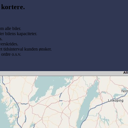
 kortere.
m alle biler.
er bilens kapaciteter.
s.
verskrides.
et tidsinterval kunden ønsker.
s ordre o.s.v.