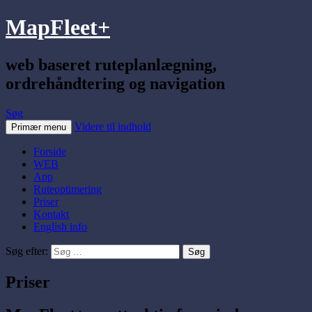
MapFleet+
web baseret ruteplanlægning,
ordrehåndtering og navigation
Søg
Videre til indhold
Primær menu
Forside
WEB
App
Ruteoptimering
Priser
Kontakt
English info
Søg efter:
Priser